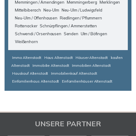
Memmingen / Amendingen
Memmingerberg
Merklingen
Mittelbiberach
Neu-Ulm
Neu-Ulm / Ludwigsfeld
Neu-Ulm / Offenhausen
Riedlingen / Pflummern
Rottenacker
Schnürpflingen / Ammerstetten
Schwendi / Orsenhausen
Senden
Ulm / Böfingen
Weißenhorn
Immo Altenstadt
Haus Altenstadt
Häuser Altenstadt
kaufen
Altenstadt
Immobilie Altenstadt
Immobilien Altenstadt
Hauskauf Altenstadt
Immobilienkauf Altenstadt
Einfamilienhaus Altenstadt
Einfamilienhäuser Altenstadt
UNSERE PARTNER