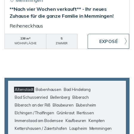
Memmingen
**Nach vier Wochen verkauft** - Ihr neues
Zuhause für die ganze Familie in Memmingen!
Reiheneckhaus
138 m²
5
WOHNFLÄCHE
ZIMMER
Altenstadt
Babenhausen
Bad Hindelang
Bad Schussenried
Bellenberg
Biberach
Biberach an der Riß
Blaubeuren
Bubesheim
Elchingen / Thalfingen
Grünkraut
Illertissen
Immenstaad am Bodensee
Kaufbeuren
Kempten
Kettershausen / Zaiertshofen
Laupheim
Memmingen