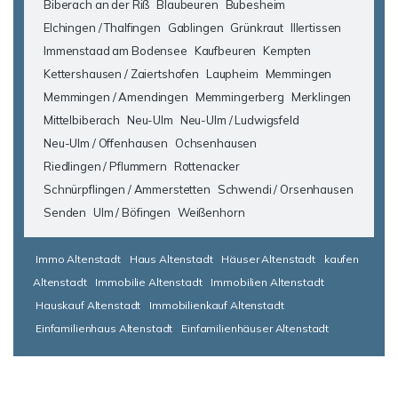
Biberach an der Riß
Blaubeuren
Bubesheim
Elchingen / Thalfingen
Gablingen
Grünkraut
Illertissen
Immenstaad am Bodensee
Kaufbeuren
Kempten
Kettershausen / Zaiertshofen
Laupheim
Memmingen
Memmingen / Amendingen
Memmingerberg
Merklingen
Mittelbiberach
Neu-Ulm
Neu-Ulm / Ludwigsfeld
Neu-Ulm / Offenhausen
Ochsenhausen
Riedlingen / Pflummern
Rottenacker
Schnürpflingen / Ammerstetten
Schwendi / Orsenhausen
Senden
Ulm / Böfingen
Weißenhorn
Immo Altenstadt
Haus Altenstadt
Häuser Altenstadt
kaufen
Altenstadt
Immobilie Altenstadt
Immobilien Altenstadt
Hauskauf Altenstadt
Immobilienkauf Altenstadt
Einfamilienhaus Altenstadt
Einfamilienhäuser Altenstadt