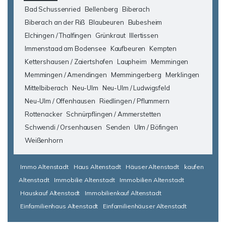
Bad Schussenried
Bellenberg
Biberach
Biberach an der Riß
Blaubeuren
Bubesheim
Elchingen / Thalfingen
Grünkraut
Illertissen
Immenstaad am Bodensee
Kaufbeuren
Kempten
Kettershausen / Zaiertshofen
Laupheim
Memmingen
Memmingen / Amendingen
Memmingerberg
Merklingen
Mittelbiberach
Neu-Ulm
Neu-Ulm / Ludwigsfeld
Neu-Ulm / Offenhausen
Riedlingen / Pflummern
Rottenacker
Schnürpflingen / Ammerstetten
Schwendi / Orsenhausen
Senden
Ulm / Böfingen
Weißenhorn
Immo Altenstadt
Haus Altenstadt
Häuser Altenstadt
kaufen
Altenstadt
Immobilie Altenstadt
Immobilien Altenstadt
Hauskauf Altenstadt
Immobilienkauf Altenstadt
Einfamilienhaus Altenstadt
Einfamilienhäuser Altenstadt