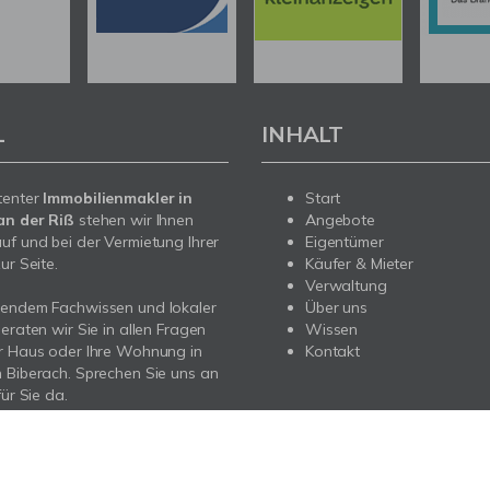
L
INHALT
tenter
Immobilienmakler in
Start
an der Riß
stehen wir Ihnen
Angebote
uf und bei der Vermietung Ihrer
Eigentümer
ur Seite.
Käufer & Mieter
Verwaltung
sendem Fachwissen und lokaler
Über uns
beraten wir Sie in allen Fragen
Wissen
r Haus oder Ihre Wohnung in
Kontakt
 Biberach. Sprechen Sie uns an
für Sie da.
n:
reitag 9:00 - 19:00 Uhr
nach Vereinbarung