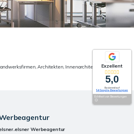
Exzellent
 Handwerksfirmen, Architekten, Innenarchitekten und
5,0
Basierend auf
54 Google-Bewertungen
Echtheit von Bewertungen
Werbeagentur
elsner.elsner Werbeagentur