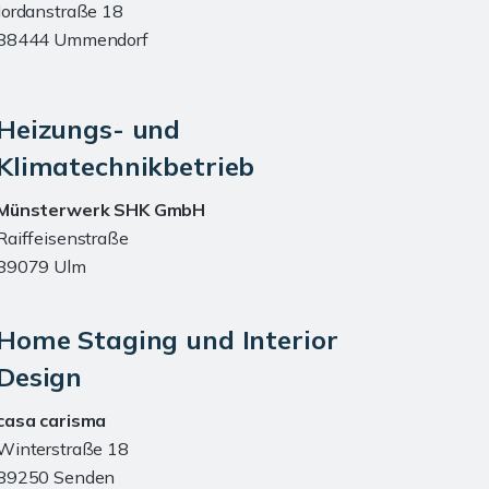
Jordanstraße 18
88444 Ummendorf
Heizungs- und
Klimatechnikbetrieb
Münsterwerk SHK GmbH
Raiffeisenstraße
89079 Ulm
Home Staging und Interior
Design
casa carisma
Winterstraße 18
89250 Senden