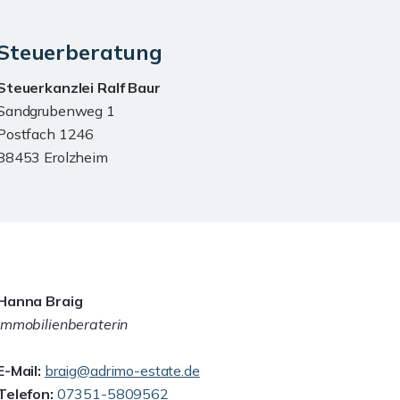
Steuerberatung
Steuerkanzlei Ralf Baur
Sandgrubenweg 1
Postfach 1246
88453 Erolzheim
Hanna Braig
Immobilienberaterin
E-Mail:
braig@adrimo-estate.de
Telefon:
07351-5809562