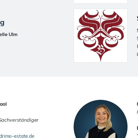
ng
lle Ulm
aal
 Sachverständiger
rimo-estate.de