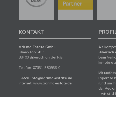
KONTAKT
PROFI
Adrimo Estate GmbH
Als kompe
Ulmer-Tor-Str. 1
Biberach 
88400 Biberach an der Riß
beim Verka
Immobilie z
Telefon:
07351-580956-0
Mit umfas
E-Mail:
info@adrimo-estate.de
Expertise 
Internet:
www.adrimo-estate.de
rund um Ih
der Region
– wir sind 
Bürozeite
Montag - F
Sa. + So. 