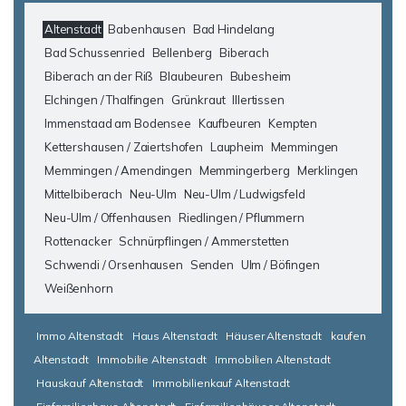
Altenstadt
Babenhausen
Bad Hindelang
Bad Schussenried
Bellenberg
Biberach
Biberach an der Riß
Blaubeuren
Bubesheim
Elchingen / Thalfingen
Grünkraut
Illertissen
Immenstaad am Bodensee
Kaufbeuren
Kempten
Kettershausen / Zaiertshofen
Laupheim
Memmingen
Memmingen / Amendingen
Memmingerberg
Merklingen
Mittelbiberach
Neu-Ulm
Neu-Ulm / Ludwigsfeld
Neu-Ulm / Offenhausen
Riedlingen / Pflummern
Rottenacker
Schnürpflingen / Ammerstetten
Schwendi / Orsenhausen
Senden
Ulm / Böfingen
Weißenhorn
Immo Altenstadt
Haus Altenstadt
Häuser Altenstadt
kaufen
Altenstadt
Immobilie Altenstadt
Immobilien Altenstadt
Hauskauf Altenstadt
Immobilienkauf Altenstadt