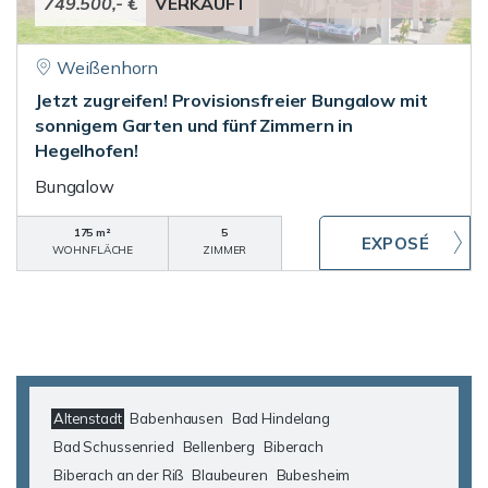
749.500,- €
VERKAUFT
Weißenhorn
Jetzt zugreifen! Provisionsfreier Bungalow mit
sonnigem Garten und fünf Zimmern in
Hegelhofen!
Bungalow
175 m²
5
WOHNFLÄCHE
ZIMMER
Altenstadt
Babenhausen
Bad Hindelang
Bad Schussenried
Bellenberg
Biberach
Biberach an der Riß
Blaubeuren
Bubesheim