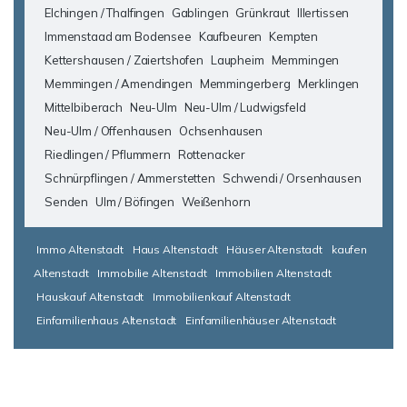
Elchingen / Thalfingen
Gablingen
Grünkraut
Illertissen
Immenstaad am Bodensee
Kaufbeuren
Kempten
Kettershausen / Zaiertshofen
Laupheim
Memmingen
Memmingen / Amendingen
Memmingerberg
Merklingen
Mittelbiberach
Neu-Ulm
Neu-Ulm / Ludwigsfeld
Neu-Ulm / Offenhausen
Ochsenhausen
Riedlingen / Pflummern
Rottenacker
Schnürpflingen / Ammerstetten
Schwendi / Orsenhausen
Senden
Ulm / Böfingen
Weißenhorn
Immo Altenstadt
Haus Altenstadt
Häuser Altenstadt
kaufen
Altenstadt
Immobilie Altenstadt
Immobilien Altenstadt
Hauskauf Altenstadt
Immobilienkauf Altenstadt
Einfamilienhaus Altenstadt
Einfamilienhäuser Altenstadt