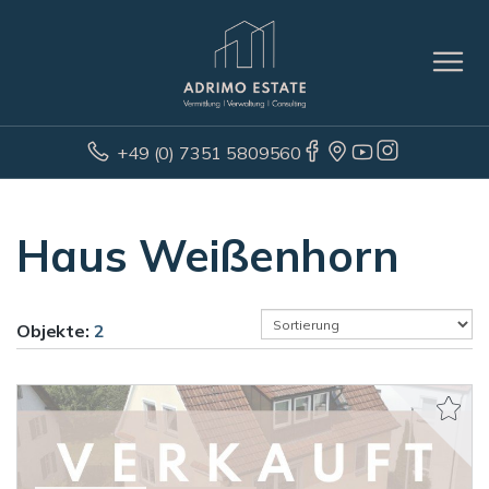
+49 (0) 7351 5809560
Haus Weißenhorn
Objekte:
2