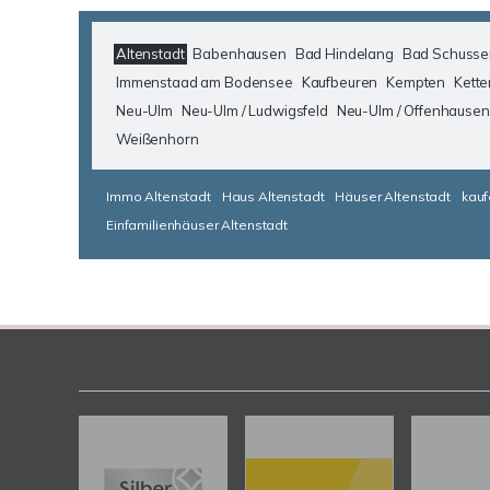
Altenstadt
Babenhausen
Bad Hindelang
Bad Schusse
Immenstaad am Bodensee
Kaufbeuren
Kempten
Kette
Neu-Ulm
Neu-Ulm / Ludwigsfeld
Neu-Ulm / Offenhausen
Weißenhorn
Immo Altenstadt
Haus Altenstadt
Häuser Altenstadt
kauf
Einfamilienhäuser Altenstadt