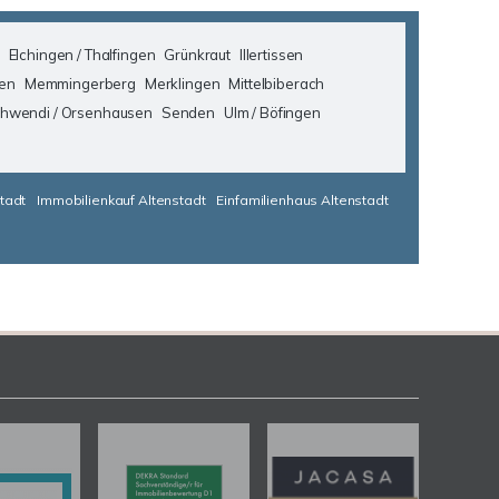
Elchingen / Thalfingen
Grünkraut
Illertissen
en
Memmingerberg
Merklingen
Mittelbiberach
hwendi / Orsenhausen
Senden
Ulm / Böfingen
tadt
Immobilienkauf Altenstadt
Einfamilienhaus Altenstadt