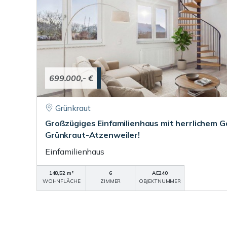
699.000,- €
Grünkraut
Großzügiges Einfamilienhaus mit herrlichem G
Grünkraut-Atzenweiler!
Einfamilienhaus
148,52 m²
6
AE240
WOHNFLÄCHE
ZIMMER
OBJEKTNUMMER