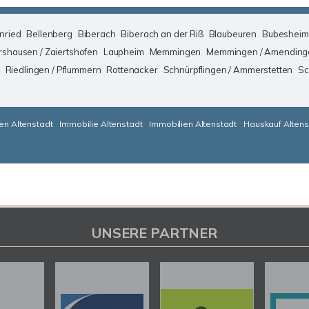
nried
Bellenberg
Biberach
Biberach an der Riß
Blaubeuren
Bubesheim
rshausen / Zaiertshofen
Laupheim
Memmingen
Memmingen / Amending
Riedlingen / Pflummern
Rottenacker
Schnürpflingen / Ammerstetten
Sc
en Altenstadt
Immobilie Altenstadt
Immobilien Altenstadt
Hauskauf Altens
UNSERE PARTNER