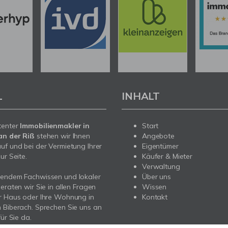
L
INHALT
tenter
Immobilienmakler in
Start
an der Riß
stehen wir Ihnen
Angebote
uf und bei der Vermietung Ihrer
Eigentümer
ur Seite.
Käufer & Mieter
Verwaltung
sendem Fachwissen und lokaler
Über uns
beraten wir Sie in allen Fragen
Wissen
r Haus oder Ihre Wohnung in
Kontakt
 Biberach. Sprechen Sie uns an
für Sie da.