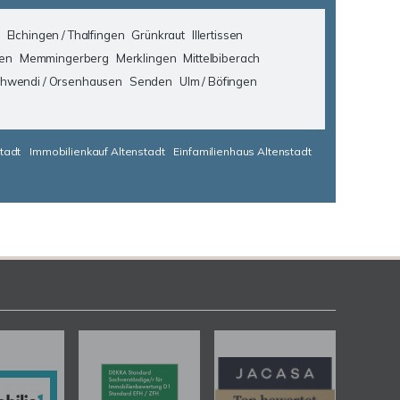
Elchingen / Thalfingen
Grünkraut
Illertissen
en
Memmingerberg
Merklingen
Mittelbiberach
hwendi / Orsenhausen
Senden
Ulm / Böfingen
tadt
Immobilienkauf Altenstadt
Einfamilienhaus Altenstadt