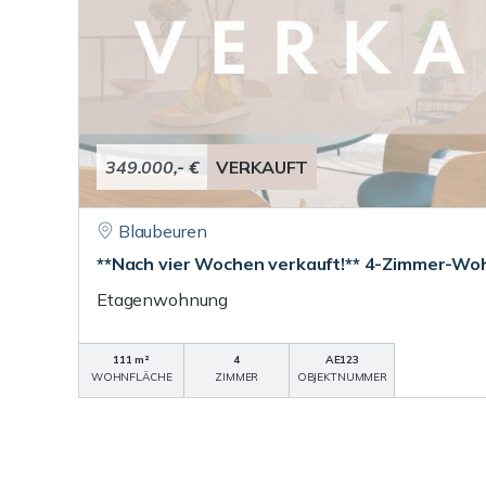
349.000,- €
VERKAUFT
Blaubeuren
**Nach vier Wochen verkauft!** 4-Zimmer-Woh
Etagenwohnung
111 m²
4
AE123
WOHNFLÄCHE
ZIMMER
OBJEKTNUMMER