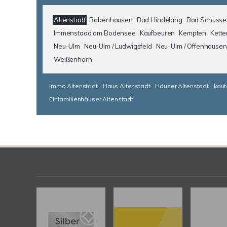
Altenstadt
Babenhausen
Bad Hindelang
Bad Schusse
Immenstaad am Bodensee
Kaufbeuren
Kempten
Kette
Neu-Ulm
Neu-Ulm / Ludwigsfeld
Neu-Ulm / Offenhausen
Weißenhorn
Immo Altenstadt
Haus Altenstadt
Häuser Altenstadt
kauf
Einfamilienhäuser Altenstadt