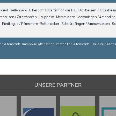
nried
Bellenberg
Biberach
Biberach an der Riß
Blaubeuren
Bubesheim
rshausen / Zaiertshofen
Laupheim
Memmingen
Memmingen / Amending
Riedlingen / Pflummern
Rottenacker
Schnürpflingen / Ammerstetten
Sc
en Altenstadt
Immobilie Altenstadt
Immobilien Altenstadt
Hauskauf Altens
UNSERE PARTNER