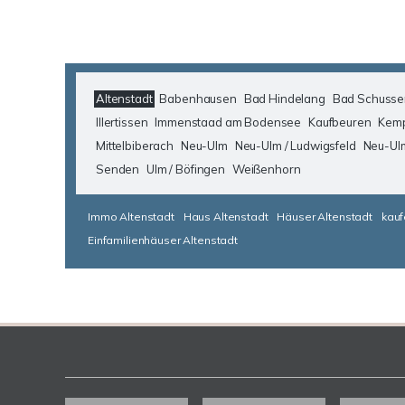
Altenstadt
Babenhausen
Bad Hindelang
Bad Schusse
Illertissen
Immenstaad am Bodensee
Kaufbeuren
Kem
Mittelbiberach
Neu-Ulm
Neu-Ulm / Ludwigsfeld
Neu-Ul
Senden
Ulm / Böfingen
Weißenhorn
Immo Altenstadt
Haus Altenstadt
Häuser Altenstadt
kauf
Einfamilienhäuser Altenstadt