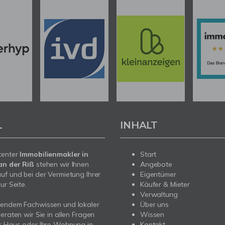
L
INHALT
tenter
Immobilienmakler in
Start
an der Riß
stehen wir Ihnen
Angebote
uf und bei der Vermietung Ihrer
Eigentümer
ur Seite.
Käufer & Mieter
Verwaltung
sendem Fachwissen und lokaler
Über uns
beraten wir Sie in allen Fragen
Wissen
r Haus oder Ihre Wohnung in
Kontakt