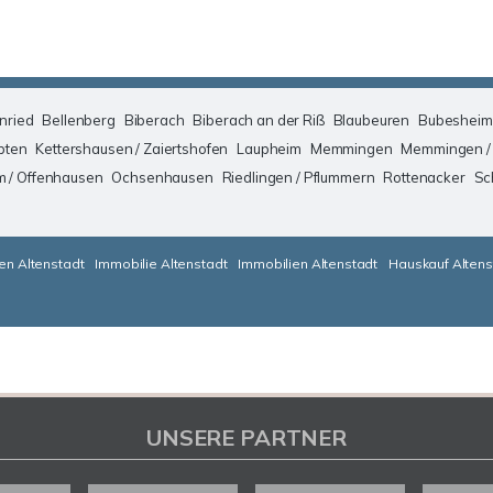
nried
Bellenberg
Biberach
Biberach an der Riß
Blaubeuren
Bubesheim
pten
Kettershausen / Zaiertshofen
Laupheim
Memmingen
Memmingen /
m / Offenhausen
Ochsenhausen
Riedlingen / Pflummern
Rottenacker
Sc
en Altenstadt
Immobilie Altenstadt
Immobilien Altenstadt
Hauskauf Altens
UNSERE PARTNER