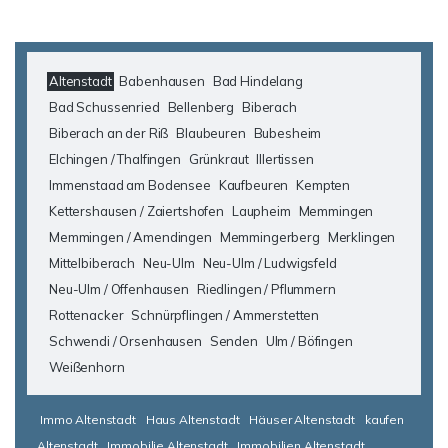
Altenstadt
Babenhausen
Bad Hindelang
Bad Schussenried
Bellenberg
Biberach
Biberach an der Riß
Blaubeuren
Bubesheim
Elchingen / Thalfingen
Grünkraut
Illertissen
Immenstaad am Bodensee
Kaufbeuren
Kempten
Kettershausen / Zaiertshofen
Laupheim
Memmingen
Memmingen / Amendingen
Memmingerberg
Merklingen
Mittelbiberach
Neu-Ulm
Neu-Ulm / Ludwigsfeld
Neu-Ulm / Offenhausen
Riedlingen / Pflummern
Rottenacker
Schnürpflingen / Ammerstetten
Schwendi / Orsenhausen
Senden
Ulm / Böfingen
Weißenhorn
Immo Altenstadt
Haus Altenstadt
Häuser Altenstadt
kaufen
Altenstadt
Immobilie Altenstadt
Immobilien Altenstadt