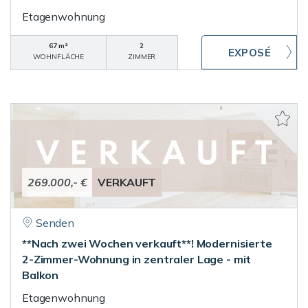
Etagenwohnung
67 m²
2
WOHNFLÄCHE
ZIMMER
269.000,- €
VERKAUFT
Senden
**Nach zwei Wochen verkauft**! Modernisierte
2-Zimmer-Wohnung in zentraler Lage - mit
Balkon
Etagenwohnung