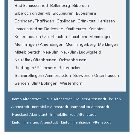
Bad Schussenried
Bellenberg
Biberach
Biberach an der Riß
Blaubeuren
Bubesheim
Elchingen / Thalfingen
Gablingen
Grünkraut
Illertissen
Immenstaad am Bodensee
Kaufbeuren
Kempten
Kettershausen / Zaiertshofen
Laupheim
Memmingen
Memmingen / Amendingen
Memmingerberg
Merklingen
Mittelbiberach
Neu-Ulm
Neu-Ulm / Ludwigsfeld
Neu-Ulm / Offenhausen
Ochsenhausen
Riedlingen / Pflummern
Rottenacker
Schnürpflingen / Ammerstetten
Schwendi / Orsenhausen
Senden
Ulm / Böfingen
Weißenhorn
Immo Altenstadt
Haus Altenstadt
Häuser Altenstadt
kaufen
Altenstadt
Immobilie Altenstadt
Immobilien Altenstadt
Hauskauf Altenstadt
Immobilienkauf Altenstadt
Einfamilienhaus Altenstadt
Einfamilienhäuser Altenstadt