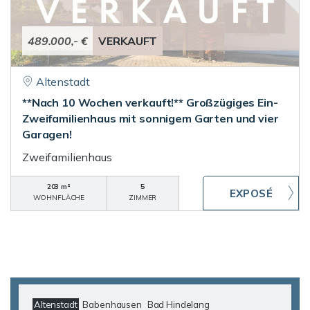
489.000,- €
VERKAUFT
Altenstadt
**Nach 10 Wochen verkauft!** Großzügiges Ein-
Zweifamilienhaus mit sonnigem Garten und vier
Garagen!
Zweifamilienhaus
203 m²
5
WOHNFLÄCHE
ZIMMER
Altenstadt
Babenhausen
Bad Hindelang