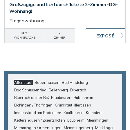
Großzügige und lichtdurchflutete 2-Zimmer-DG-
Wohnung!
Etagenwohnung
63 m²
2
WOHNFLÄCHE
ZIMMER
Altenstadt
Babenhausen
Bad Hindelang
Bad Schussenried
Bellenberg
Biberach
Biberach an der Riß
Blaubeuren
Bubesheim
Elchingen / Thalfingen
Grünkraut
Illertissen
Immenstaad am Bodensee
Kaufbeuren
Kempten
Kettershausen / Zaiertshofen
Laupheim
Memmingen
Memmingen / Amendingen
Memmingerberg
Merklingen