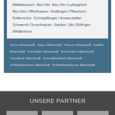
Mittelbiberach
Neu-Ulm
Neu-Ulm / Ludwigsfeld
Neu-Ulm / Offenhausen
Riedlingen / Pflummern
Rottenacker
Schnürpflingen / Ammerstetten
Schwendi / Orsenhausen
Senden
Ulm / Böfingen
Weißenhorn
Immo Altenstadt
Haus Altenstadt
Häuser Altenstadt
kaufen
Altenstadt
Immobilie Altenstadt
Immobilien Altenstadt
Hauskauf Altenstadt
Immobilienkauf Altenstadt
Einfamilienhaus Altenstadt
Einfamilienhäuser Altenstadt
UNSERE PARTNER