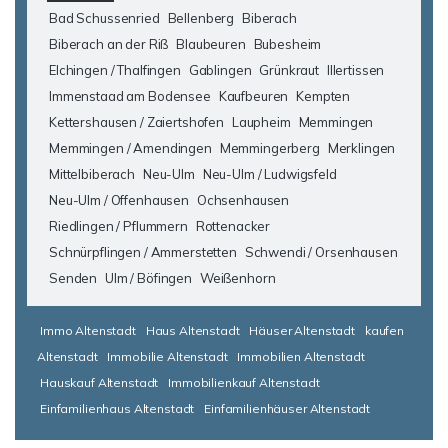
Bad Schussenried
Bellenberg
Biberach
Biberach an der Riß
Blaubeuren
Bubesheim
Elchingen / Thalfingen
Gablingen
Grünkraut
Illertissen
Immenstaad am Bodensee
Kaufbeuren
Kempten
Kettershausen / Zaiertshofen
Laupheim
Memmingen
Memmingen / Amendingen
Memmingerberg
Merklingen
Mittelbiberach
Neu-Ulm
Neu-Ulm / Ludwigsfeld
Neu-Ulm / Offenhausen
Ochsenhausen
Riedlingen / Pflummern
Rottenacker
Schnürpflingen / Ammerstetten
Schwendi / Orsenhausen
Senden
Ulm / Böfingen
Weißenhorn
Immo Altenstadt
Haus Altenstadt
Häuser Altenstadt
kaufen
Altenstadt
Immobilie Altenstadt
Immobilien Altenstadt
Hauskauf Altenstadt
Immobilienkauf Altenstadt
Einfamilienhaus Altenstadt
Einfamilienhäuser Altenstadt