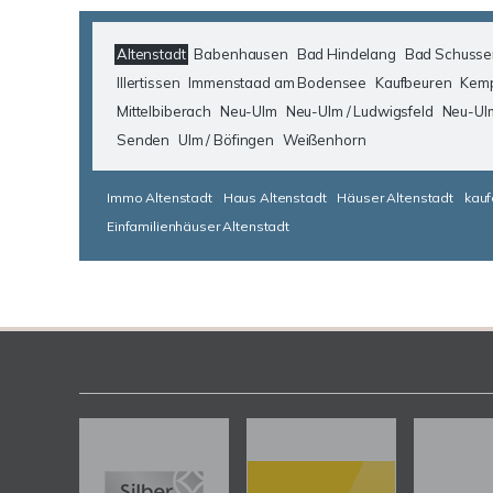
Altenstadt
Babenhausen
Bad Hindelang
Bad Schusse
Illertissen
Immenstaad am Bodensee
Kaufbeuren
Kem
Mittelbiberach
Neu-Ulm
Neu-Ulm / Ludwigsfeld
Neu-Ul
Senden
Ulm / Böfingen
Weißenhorn
Immo Altenstadt
Haus Altenstadt
Häuser Altenstadt
kauf
Einfamilienhäuser Altenstadt