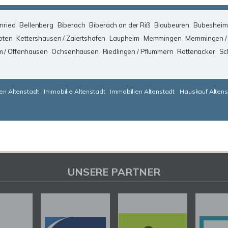
nried
Bellenberg
Biberach
Biberach an der Riß
Blaubeuren
Bubesheim
pten
Kettershausen / Zaiertshofen
Laupheim
Memmingen
Memmingen /
m / Offenhausen
Ochsenhausen
Riedlingen / Pflummern
Rottenacker
Sc
en Altenstadt
Immobilie Altenstadt
Immobilien Altenstadt
Hauskauf Altens
UNSERE PARTNER