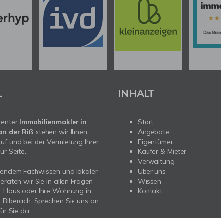
L
INHALT
tenter
Immobilienmakler in
Start
an der Riß
stehen wir Ihnen
Angebote
uf und bei der Vermietung Ihrer
Eigentümer
ur Seite.
Käufer & Mieter
Verwaltung
sendem Fachwissen und lokaler
Über uns
beraten wir Sie in allen Fragen
Wissen
r Haus oder Ihre Wohnung in
Kontakt
 Biberach. Sprechen Sie uns an
für Sie da.