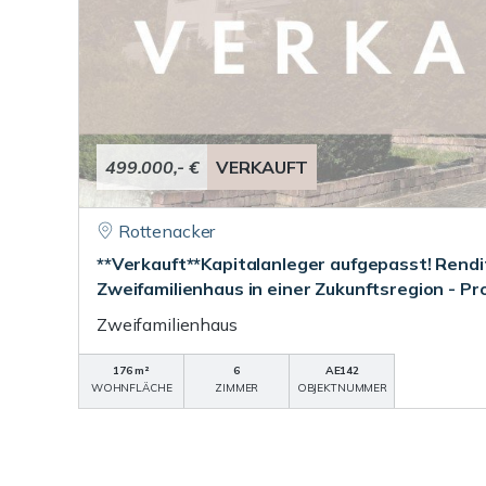
499.000,- €
VERKAUFT
Rottenacker
**Verkauft**Kapitalanleger aufgepasst! Rend
Zweifamilienhaus in einer Zukunftsregion - Pro
Zweifamilienhaus
176 m²
6
AE142
WOHNFLÄCHE
ZIMMER
OBJEKTNUMMER