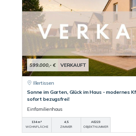
599.000,- €
VERKAUFT
Illertissen
Sonne im Garten, Glück im Haus - modernes K
sofort bezugsfrei!
Einfamilienhaus
134 m²
4,5
AE223
WOHNFLÄCHE
ZIMMER
OBJEKTNUMMER