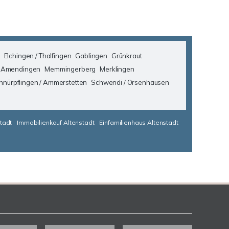
Elchingen / Thalfingen
Gablingen
Grünkraut
 Amendingen
Memmingerberg
Merklingen
hnürpflingen / Ammerstetten
Schwendi / Orsenhausen
tadt
Immobilienkauf Altenstadt
Einfamilienhaus Altenstadt