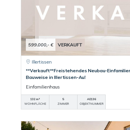
599.000,- €
VERKAUFT
Illertissen
**Verkauft**Freistehendes Neubau-Einfamilie
Bauweise in Illertissen-Au!
Einfamilienhaus
132 m²
5
AE136
WOHNFLÄCHE
ZIMMER
OBJEKTNUMMER