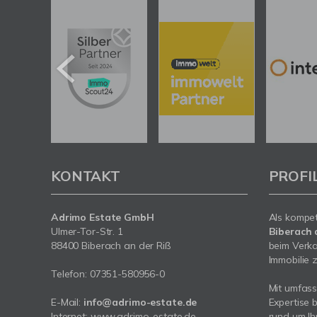
KONTAKT
PROFI
Adrimo Estate GmbH
Als kompe
Ulmer-Tor-Str. 1
Biberach 
88400 Biberach an der Riß
beim Verka
Immobilie z
Telefon:
07351-580956-0
Mit umfas
E-Mail:
info@adrimo-estate.de
Expertise 
Internet:
www.adrimo-estate.de
rund um Ih