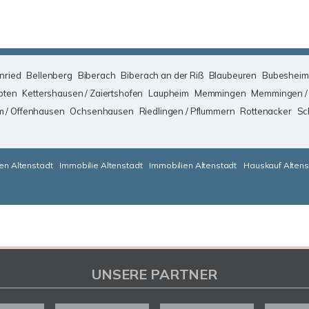
nried
Bellenberg
Biberach
Biberach an der Riß
Blaubeuren
Bubesheim
pten
Kettershausen / Zaiertshofen
Laupheim
Memmingen
Memmingen /
m / Offenhausen
Ochsenhausen
Riedlingen / Pflummern
Rottenacker
Sc
en Altenstadt
Immobilie Altenstadt
Immobilien Altenstadt
Hauskauf Altens
UNSERE PARTNER