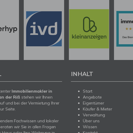
L
INHALT
tenter
Immobilienmakler in
Start
an der Riß
stehen wir Ihnen
Angebote
uf und bei der Vermietung Ihrer
Eigentümer
ur Seite.
Käufer & Mieter
Verwaltung
sendem Fachwissen und lokaler
Über uns
beraten wir Sie in allen Fragen
Wissen
r Haus oder Ihre Wohnung in
Kontakt