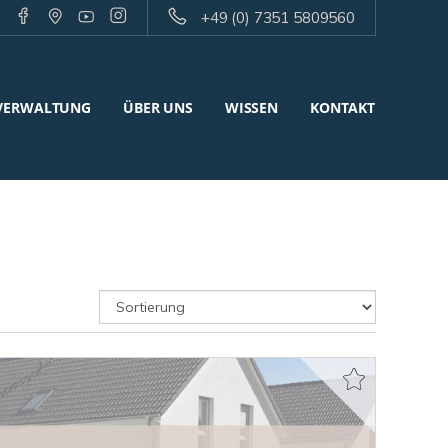
+49 (0) 7351 5809560
VERWALTUNG
ÜBER UNS
WISSEN
KONTAKT