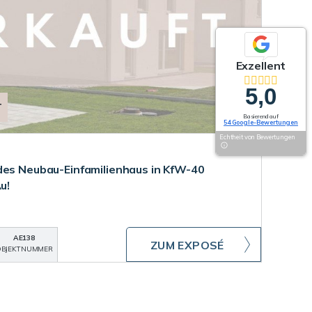
Exzellent
5,0
T
Basierend auf
54 Google-Bewertungen
Echtheit von Bewertungen
des Neubau-Einfamilienhaus in KfW-40
u!
AE138
ZUM EXPOSÉ
BJEKTNUMMER