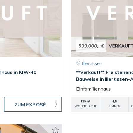
599.000,- €
VERKAUF
Illertissen
nhaus in KfW-40
**Verkauft** Freistehen
Bauweise in Illertissen-A
Einfamilienhaus
129 m²
4,5
ZUM EXPOSÉ
WOHNFLÄCHE
ZIMMER
O