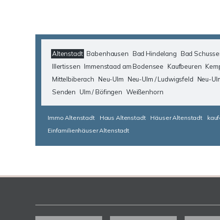
Altenstadt
Babenhausen
Bad Hindelang
Bad Schusse
Illertissen
Immenstaad am Bodensee
Kaufbeuren
Kem
Mittelbiberach
Neu-Ulm
Neu-Ulm / Ludwigsfeld
Neu-Ul
Senden
Ulm / Böfingen
Weißenhorn
Immo Altenstadt
Haus Altenstadt
Häuser Altenstadt
kauf
Einfamilienhäuser Altenstadt