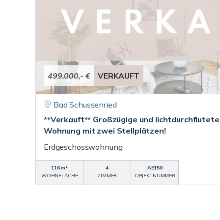
499.000,- €
VERKAUFT
Bad Schussenried
**Verkauft** Großzügige und lichtdurchflute
Wohnung mit zwei Stellplätzen!
Erdgeschosswohnung
116 m²
4
AE150
WOHNFLÄCHE
ZIMMER
OBJEKTNUMMER