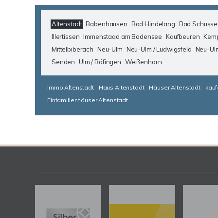
Altenstadt
Babenhausen
Bad Hindelang
Bad Schusse
Illertissen
Immenstaad am Bodensee
Kaufbeuren
Kem
Mittelbiberach
Neu-Ulm
Neu-Ulm / Ludwigsfeld
Neu-Ul
Senden
Ulm / Böfingen
Weißenhorn
Immo Altenstadt
Haus Altenstadt
Häuser Altenstadt
kauf
Einfamilienhäuser Altenstadt