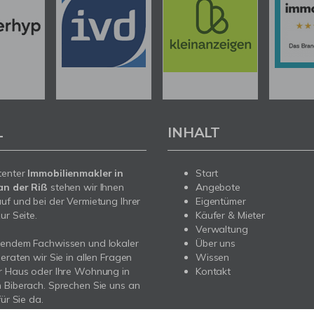
L
INHALT
tenter
Immobilienmakler in
Start
an der Riß
stehen wir Ihnen
Angebote
uf und bei der Vermietung Ihrer
Eigentümer
ur Seite.
Käufer & Mieter
Verwaltung
sendem Fachwissen und lokaler
Über uns
beraten wir Sie in allen Fragen
Wissen
r Haus oder Ihre Wohnung in
Kontakt
 Biberach. Sprechen Sie uns an
für Sie da.