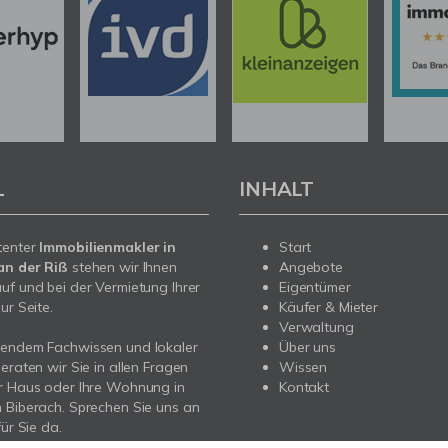
L
INHALT
tenter
Immobilienmakler in
Start
an der Riß
stehen wir Ihnen
Angebote
uf und bei der Vermietung Ihrer
Eigentümer
ur Seite.
Käufer & Mieter
Verwaltung
sendem Fachwissen und lokaler
Über uns
beraten wir Sie in allen Fragen
Wissen
r Haus oder Ihre Wohnung in
Kontakt
 Biberach. Sprechen Sie uns an
für Sie da.