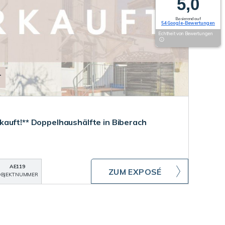
5,0
Basierend auf
54 Google-Bewertungen
Echtheit von Bewertungen
T
auft!** Doppelhaushälfte in Biberach
AE119
ZUM EXPOSÉ
BJEKTNUMMER