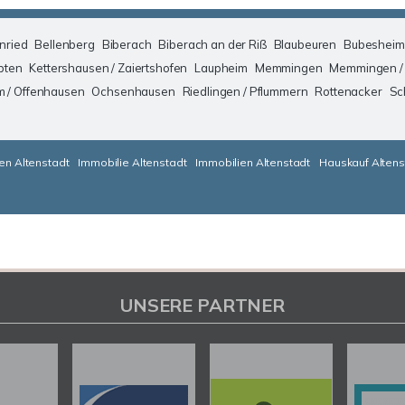
nried
Bellenberg
Biberach
Biberach an der Riß
Blaubeuren
Bubesheim
pten
Kettershausen / Zaiertshofen
Laupheim
Memmingen
Memmingen /
m / Offenhausen
Ochsenhausen
Riedlingen / Pflummern
Rottenacker
Sc
en Altenstadt
Immobilie Altenstadt
Immobilien Altenstadt
Hauskauf Altens
UNSERE PARTNER