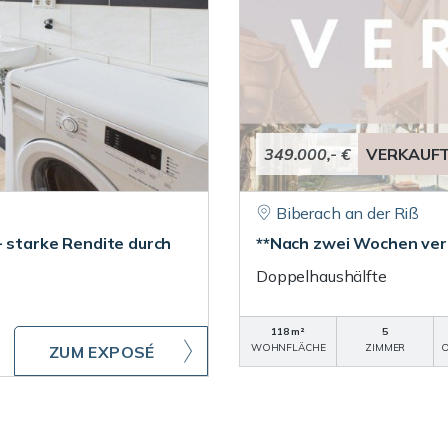
349.000,- €
VERKAUF
Biberach an der Riß
- starke Rendite durch
**Nach zwei Wochen verk
Doppelhaushälfte
118 m²
5
WOHNFLÄCHE
ZIMMER
O
ZUM EXPOSÉ