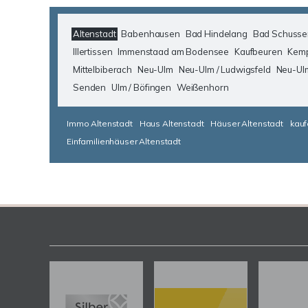
Altenstadt
Babenhausen
Bad Hindelang
Bad Schusse
Illertissen
Immenstaad am Bodensee
Kaufbeuren
Kem
Mittelbiberach
Neu-Ulm
Neu-Ulm / Ludwigsfeld
Neu-Ul
Senden
Ulm / Böfingen
Weißenhorn
Immo Altenstadt
Haus Altenstadt
Häuser Altenstadt
kauf
Einfamilienhäuser Altenstadt