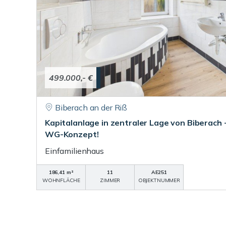
499.000,- €
Biberach an der Riß
Kapitalanlage in zentraler Lage von Biberach 
WG-Konzept!
Einfamilienhaus
186,41 m²
11
AE251
WOHNFLÄCHE
ZIMMER
OBJEKTNUMMER