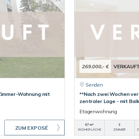
269.000,- €
VERKAUF
Senden
3-Zimmer-Wohnung mit
**Nach zwei Wochen ver
zentraler Lage - mit Bal
Etagenwohnung
67 m²
2
ZUM EXPOSÉ
WOHNFLÄCHE
ZIMMER
O