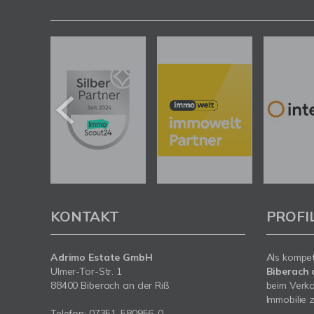
KONTAKT
PROFI
Adrimo Estate GmbH
Als kompe
Ulmer-Tor-Str. 1
Biberach 
88400 Biberach an der Riß
beim Verka
Immobilie z
Telefon:
07351-580956-0