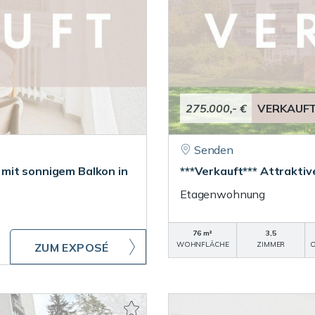
275.000,- €
VERKAUF
Senden
mit sonnigem Balkon in
***Verkauft*** Attrakti
Etagenwohnung
76 m²
3,5
WOHNFLÄCHE
ZIMMER
O
ZUM EXPOSÉ