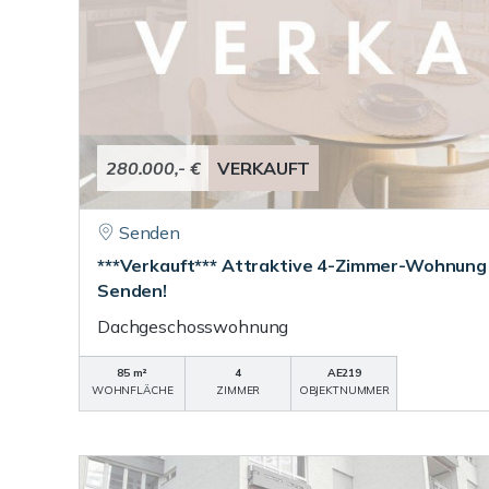
280.000,- €
VERKAUFT
Senden
***Verkauft*** Attraktive 4-Zimmer-Wohnung 
Senden!
Dachgeschosswohnung
85 m²
4
AE219
WOHNFLÄCHE
ZIMMER
OBJEKTNUMMER