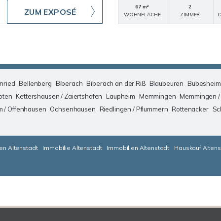
67 m²
2
ZUM EXPOSÉ
WOHNFLÄCHE
ZIMMER
O
nried
Bellenberg
Biberach
Biberach an der Riß
Blaubeuren
Bubesheim
pten
Kettershausen / Zaiertshofen
Laupheim
Memmingen
Memmingen /
m / Offenhausen
Ochsenhausen
Riedlingen / Pflummern
Rottenacker
Sc
en Altenstadt
Immobilie Altenstadt
Immobilien Altenstadt
Hauskauf Altens