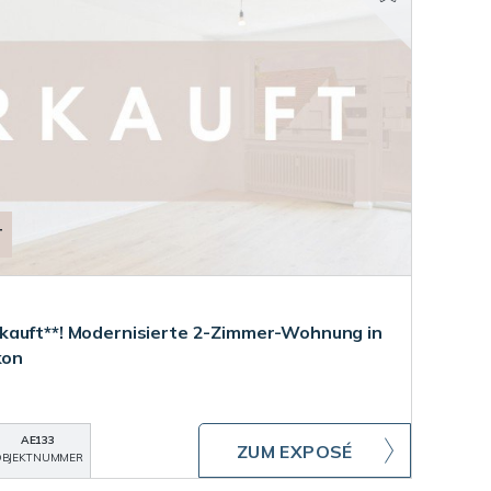
T
kauft**! Modernisierte 2-Zimmer-Wohnung in
kon
AE133
ZUM EXPOSÉ
BJEKTNUMMER