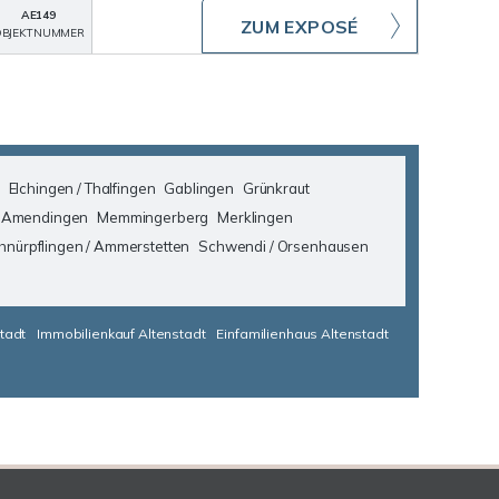
AE149
ZUM EXPOSÉ
BJEKTNUMMER
Elchingen / Thalfingen
Gablingen
Grünkraut
 Amendingen
Memmingerberg
Merklingen
hnürpflingen / Ammerstetten
Schwendi / Orsenhausen
tadt
Immobilienkauf Altenstadt
Einfamilienhaus Altenstadt