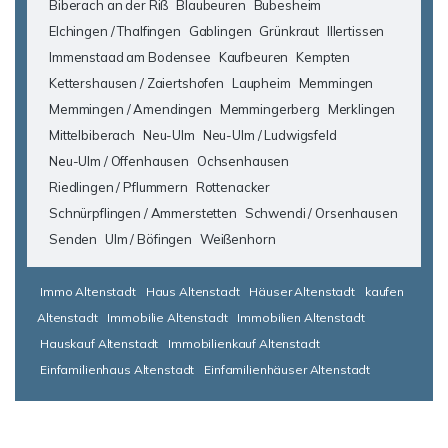
Biberach an der Riß
Blaubeuren
Bubesheim
Elchingen / Thalfingen
Gablingen
Grünkraut
Illertissen
Immenstaad am Bodensee
Kaufbeuren
Kempten
Kettershausen / Zaiertshofen
Laupheim
Memmingen
Memmingen / Amendingen
Memmingerberg
Merklingen
Mittelbiberach
Neu-Ulm
Neu-Ulm / Ludwigsfeld
Neu-Ulm / Offenhausen
Ochsenhausen
Riedlingen / Pflummern
Rottenacker
Schnürpflingen / Ammerstetten
Schwendi / Orsenhausen
Senden
Ulm / Böfingen
Weißenhorn
Immo Altenstadt
Haus Altenstadt
Häuser Altenstadt
kaufen
Altenstadt
Immobilie Altenstadt
Immobilien Altenstadt
Hauskauf Altenstadt
Immobilienkauf Altenstadt
Einfamilienhaus Altenstadt
Einfamilienhäuser Altenstadt