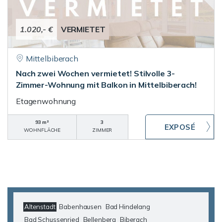
1.020,- €
VERMIETET
Mittelbiberach
Nach zwei Wochen vermietet! Stilvolle 3-
Zimmer-Wohnung mit Balkon in Mittelbiberach!
Etagenwohnung
93 m²
3
WOHNFLÄCHE
ZIMMER
Altenstadt
Babenhausen
Bad Hindelang
Bad Schussenried
Bellenberg
Biberach