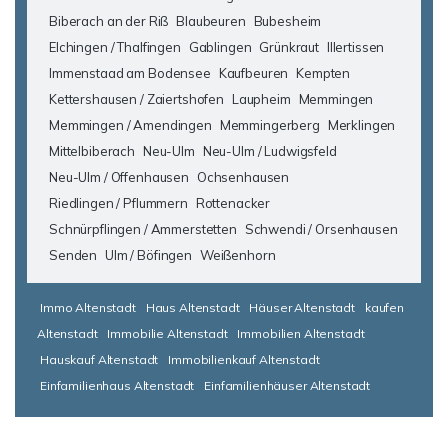
Biberach an der Riß
Blaubeuren
Bubesheim
Elchingen / Thalfingen
Gablingen
Grünkraut
Illertissen
Immenstaad am Bodensee
Kaufbeuren
Kempten
Kettershausen / Zaiertshofen
Laupheim
Memmingen
Memmingen / Amendingen
Memmingerberg
Merklingen
Mittelbiberach
Neu-Ulm
Neu-Ulm / Ludwigsfeld
Neu-Ulm / Offenhausen
Ochsenhausen
Riedlingen / Pflummern
Rottenacker
Schnürpflingen / Ammerstetten
Schwendi / Orsenhausen
Senden
Ulm / Böfingen
Weißenhorn
Immo Altenstadt
Haus Altenstadt
Häuser Altenstadt
kaufen
Altenstadt
Immobilie Altenstadt
Immobilien Altenstadt
Hauskauf Altenstadt
Immobilienkauf Altenstadt
Einfamilienhaus Altenstadt
Einfamilienhäuser Altenstadt