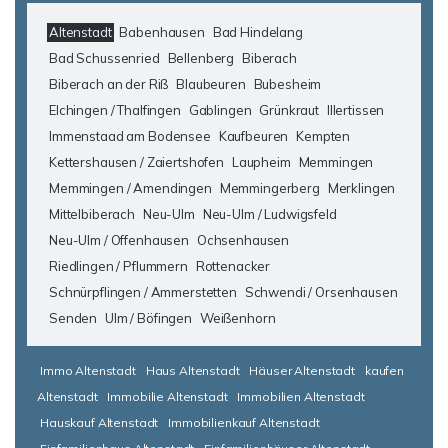
Altenstadt
Babenhausen
Bad Hindelang
Bad Schussenried
Bellenberg
Biberach
Biberach an der Riß
Blaubeuren
Bubesheim
Elchingen / Thalfingen
Gablingen
Grünkraut
Illertissen
Immenstaad am Bodensee
Kaufbeuren
Kempten
Kettershausen / Zaiertshofen
Laupheim
Memmingen
Memmingen / Amendingen
Memmingerberg
Merklingen
Mittelbiberach
Neu-Ulm
Neu-Ulm / Ludwigsfeld
Neu-Ulm / Offenhausen
Ochsenhausen
Riedlingen / Pflummern
Rottenacker
Schnürpflingen / Ammerstetten
Schwendi / Orsenhausen
Senden
Ulm / Böfingen
Weißenhorn
Immo Altenstadt
Haus Altenstadt
Häuser Altenstadt
kaufen
Altenstadt
Immobilie Altenstadt
Immobilien Altenstadt
Hauskauf Altenstadt
Immobilienkauf Altenstadt