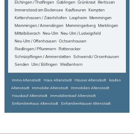
Elchingen / Thalfingen
Gablingen
Grünkraut
Illertissen
Immenstaad am Bodensee
Kaufbeuren
Kempten
Kettershausen / Zaiertshofen
Laupheim
Memmingen
Memmingen / Amendingen
Memmingerberg
Merklingen
Mittelbiberach
Neu-Ulm
Neu-Ulm / Ludwigsfeld
Neu-Ulm / Offenhausen
Ochsenhausen
Riedlingen / Pflummern
Rottenacker
Schnürpflingen / Ammerstetten
Schwendi / Orsenhausen
Senden
Ulm / Böfingen
Weißenhorn
Immo Altenstadt
Haus Altenstadt
Häuser Altenstadt
kaufen
Altenstadt
Immobilie Altenstadt
Immobilien Altenstadt
Hauskauf Altenstadt
Immobilienkauf Altenstadt
Einfamilienhaus Altenstadt
Einfamilienhäuser Altenstadt