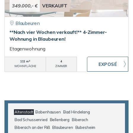
349.000,- €
VERKAUFT
Blaubeuren
**Nach vier Wochen verkauft!** 4-Zimmer-
Wohnung in Blaubeuren!
Etagenwohnung
111 m²
4
WOHNFLÄCHE
ZIMMER
Altenstadt
Babenhausen
Bad Hindelang
Bad Schussenried
Bellenberg
Biberach
Biberach an der Riß
Blaubeuren
Bubesheim