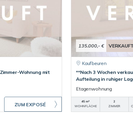
135.000,- €
VERKAUF
Kaufbeuren
5-Zimmer-Wohnung mit
**Nach 3 Wochen verkau
Aufteilung in ruhiger Lag
Etagenwohnung
45 m²
2
ZUM EXPOSÉ
WOHNFLÄCHE
ZIMMER
O