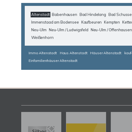
Altenstadt
Babenhausen
Bad Hindelang
Bad Schusse
Immenstaad am Bodensee
Kaufbeuren
Kempten
Kette
Neu-Ulm
Neu-Ulm / Ludwigsfeld
Neu-Ulm / Offenhausen
Weißenhorn
Immo Altenstadt
Haus Altenstadt
Häuser Altenstadt
kauf
Einfamilienhäuser Altenstadt