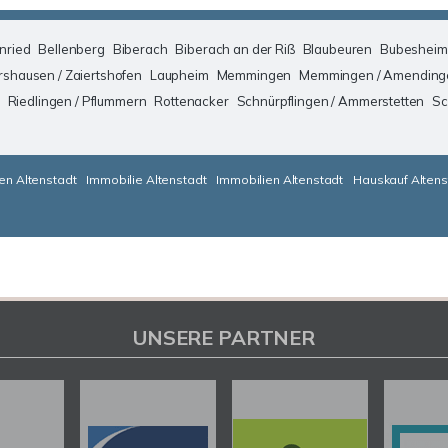
nried
Bellenberg
Biberach
Biberach an der Riß
Blaubeuren
Bubesheim
rshausen / Zaiertshofen
Laupheim
Memmingen
Memmingen / Amending
Riedlingen / Pflummern
Rottenacker
Schnürpflingen / Ammerstetten
Sc
en Altenstadt
Immobilie Altenstadt
Immobilien Altenstadt
Hauskauf Altens
UNSERE PARTNER