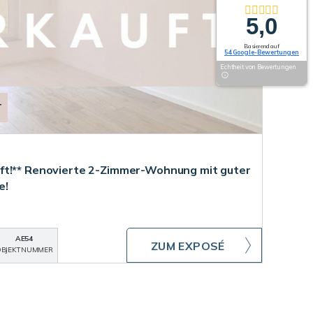
5,0
Basierend auf
54 Google-Bewertungen
Echtheit von Bewertungen
T
ft!** Renovierte 2-Zimmer-Wohnung mit guter
e!
AE54
ZUM EXPOSÉ
BJEKTNUMMER