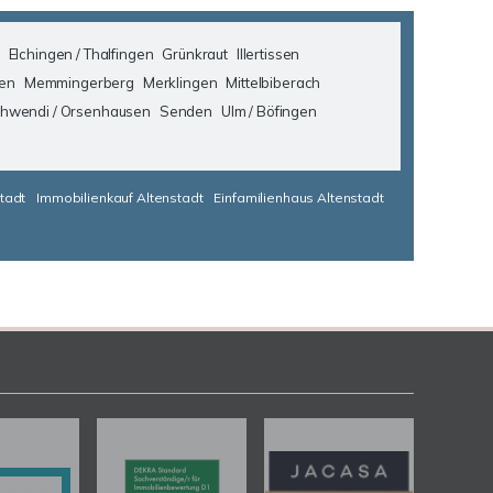
Elchingen / Thalfingen
Grünkraut
Illertissen
en
Memmingerberg
Merklingen
Mittelbiberach
hwendi / Orsenhausen
Senden
Ulm / Böfingen
tadt
Immobilienkauf Altenstadt
Einfamilienhaus Altenstadt