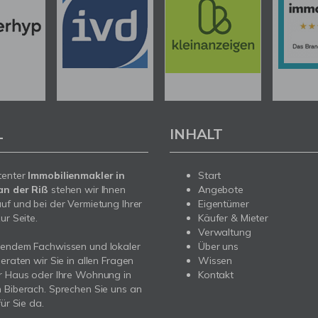
L
INHALT
tenter
Immobilienmakler in
Start
an der Riß
stehen wir Ihnen
Angebote
uf und bei der Vermietung Ihrer
Eigentümer
ur Seite.
Käufer & Mieter
Verwaltung
sendem Fachwissen und lokaler
Über uns
beraten wir Sie in allen Fragen
Wissen
r Haus oder Ihre Wohnung in
Kontakt
 Biberach. Sprechen Sie uns an
für Sie da.