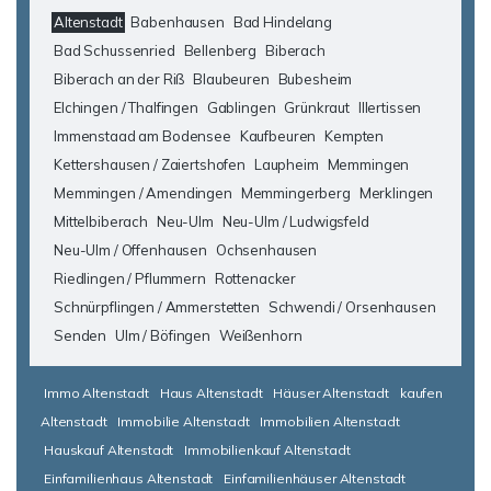
Altenstadt
Babenhausen
Bad Hindelang
Bad Schussenried
Bellenberg
Biberach
Biberach an der Riß
Blaubeuren
Bubesheim
Elchingen / Thalfingen
Gablingen
Grünkraut
Illertissen
Immenstaad am Bodensee
Kaufbeuren
Kempten
Kettershausen / Zaiertshofen
Laupheim
Memmingen
Memmingen / Amendingen
Memmingerberg
Merklingen
Mittelbiberach
Neu-Ulm
Neu-Ulm / Ludwigsfeld
Neu-Ulm / Offenhausen
Ochsenhausen
Riedlingen / Pflummern
Rottenacker
Schnürpflingen / Ammerstetten
Schwendi / Orsenhausen
Senden
Ulm / Böfingen
Weißenhorn
Immo Altenstadt
Haus Altenstadt
Häuser Altenstadt
kaufen
Altenstadt
Immobilie Altenstadt
Immobilien Altenstadt
Hauskauf Altenstadt
Immobilienkauf Altenstadt
Einfamilienhaus Altenstadt
Einfamilienhäuser Altenstadt