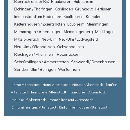
Biberach an der Riß
Blaubeuren
Bubesheim
Elchingen / Thalfingen
Gablingen
Grünkraut
Illertissen
Immenstaad am Bodensee
Kaufbeuren
Kempten
Kettershausen / Zaiertshofen
Laupheim
Memmingen
Memmingen / Amendingen
Memmingerberg
Merklingen
Mittelbiberach
Neu-Ulm
Neu-Ulm / Ludwigsfeld
Neu-Ulm / Offenhausen
Ochsenhausen
Riedlingen / Pflummern
Rottenacker
Schnürpflingen / Ammerstetten
Schwendi / Orsenhausen
Senden
Ulm / Böfingen
Weißenhorn
Immo Altenstadt
Haus Altenstadt
Häuser Altenstadt
kaufen
Altenstadt
Immobilie Altenstadt
Immobilien Altenstadt
Hauskauf Altenstadt
Immobilienkauf Altenstadt
Einfamilienhaus Altenstadt
Einfamilienhäuser Altenstadt