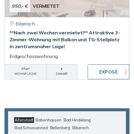
950,- €
VERMIETET
Biberach
**Nach zwei Wochen vermietet!** Attraktive 3-
Zimmer-Wohnung mit Balkon und TG-Stellplatz
in zentrumsnaher Lage!
Erdgeschosswohnung
77 m²
3
WOHNFLÄCHE
ZIMMER
Altenstadt
Babenhausen
Bad Hindelang
Bad Schussenried
Bellenberg
Biberach