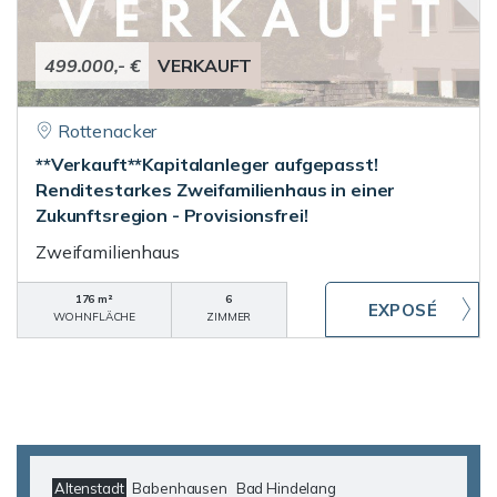
499.000,- €
VERKAUFT
Rottenacker
**Verkauft**Kapitalanleger aufgepasst!
Renditestarkes Zweifamilienhaus in einer
Zukunftsregion - Provisionsfrei!
Zweifamilienhaus
176 m²
6
WOHNFLÄCHE
ZIMMER
Altenstadt
Babenhausen
Bad Hindelang