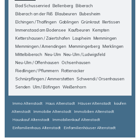
Bad Schussenried
Bellenberg
Biberach
Biberach an der Riß
Blaubeuren
Bubesheim
Elchingen / Thalfingen
Gablingen
Grünkraut
Illertissen
Immenstaad am Bodensee
Kaufbeuren
Kempten
Kettershausen / Zaiertshofen
Laupheim
Memmingen
Memmingen / Amendingen
Memmingerberg
Merklingen
Mittelbiberach
Neu-Ulm
Neu-Ulm / Ludwigsfeld
Neu-Ulm / Offenhausen
Ochsenhausen
Riedlingen / Pflummern
Rottenacker
Schnürpflingen / Ammerstetten
Schwendi / Orsenhausen
Senden
Ulm / Böfingen
Weißenhorn
Immo Altenstadt
Haus Altenstadt
Häuser Altenstadt
kaufen
Altenstadt
Immobilie Altenstadt
Immobilien Altenstadt
Hauskauf Altenstadt
Immobilienkauf Altenstadt
Einfamilienhaus Altenstadt
Einfamilienhäuser Altenstadt