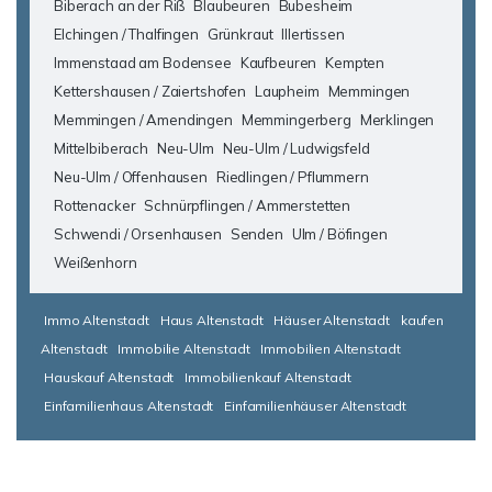
Biberach an der Riß
Blaubeuren
Bubesheim
Elchingen / Thalfingen
Grünkraut
Illertissen
Immenstaad am Bodensee
Kaufbeuren
Kempten
Kettershausen / Zaiertshofen
Laupheim
Memmingen
Memmingen / Amendingen
Memmingerberg
Merklingen
Mittelbiberach
Neu-Ulm
Neu-Ulm / Ludwigsfeld
Neu-Ulm / Offenhausen
Riedlingen / Pflummern
Rottenacker
Schnürpflingen / Ammerstetten
Schwendi / Orsenhausen
Senden
Ulm / Böfingen
Weißenhorn
Immo Altenstadt
Haus Altenstadt
Häuser Altenstadt
kaufen
Altenstadt
Immobilie Altenstadt
Immobilien Altenstadt
Hauskauf Altenstadt
Immobilienkauf Altenstadt
Einfamilienhaus Altenstadt
Einfamilienhäuser Altenstadt