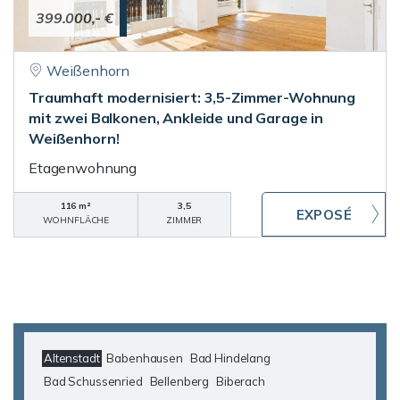
399.000,- €
Weißenhorn
Traumhaft modernisiert: 3,5-Zimmer-Wohnung
mit zwei Balkonen, Ankleide und Garage in
Weißenhorn!
Etagenwohnung
116 m²
3,5
WOHNFLÄCHE
ZIMMER
Altenstadt
Babenhausen
Bad Hindelang
Bad Schussenried
Bellenberg
Biberach