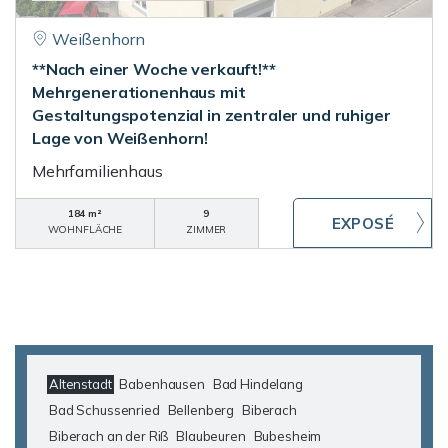
Weißenhorn
**Nach einer Woche verkauft!**
Mehrgenerationenhaus mit
Gestaltungspotenzial in zentraler und ruhiger
Lage von Weißenhorn!
Mehrfamilienhaus
184 m²
9
WOHNFLÄCHE
ZIMMER
Altenstadt
Babenhausen
Bad Hindelang
Bad Schussenried
Bellenberg
Biberach
Biberach an der Riß
Blaubeuren
Bubesheim