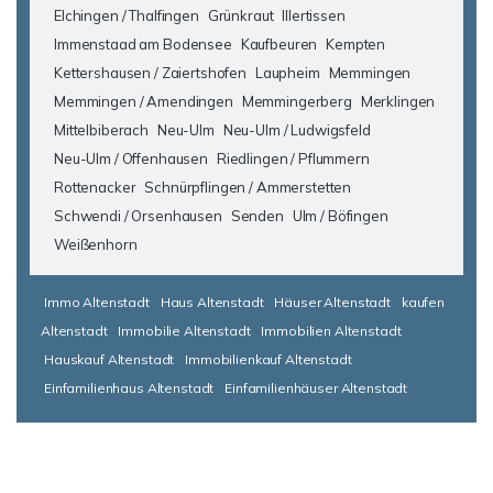
Elchingen / Thalfingen
Grünkraut
Illertissen
Immenstaad am Bodensee
Kaufbeuren
Kempten
Kettershausen / Zaiertshofen
Laupheim
Memmingen
Memmingen / Amendingen
Memmingerberg
Merklingen
Mittelbiberach
Neu-Ulm
Neu-Ulm / Ludwigsfeld
Neu-Ulm / Offenhausen
Riedlingen / Pflummern
Rottenacker
Schnürpflingen / Ammerstetten
Schwendi / Orsenhausen
Senden
Ulm / Böfingen
Weißenhorn
Immo Altenstadt
Haus Altenstadt
Häuser Altenstadt
kaufen
Altenstadt
Immobilie Altenstadt
Immobilien Altenstadt
Hauskauf Altenstadt
Immobilienkauf Altenstadt
Einfamilienhaus Altenstadt
Einfamilienhäuser Altenstadt