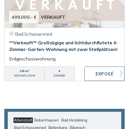
499.000,- €
VERKAUFT
Bad Schussenried
**Verkauft** Großzügige und lichtdurchflutete 4-
Zimmer-Garten-Wohnung mit zwei Stellplätzen!
Erdgeschosswohnung
116 m²
4
WOHNFLÄCHE
ZIMMER
Altenstadt
Babenhausen
Bad Hindelang
Bad Schussenried
Bellenberg
Biberach