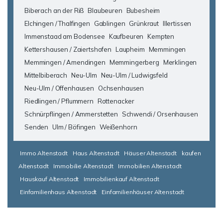
Biberach an der Riß
Blaubeuren
Bubesheim
Elchingen / Thalfingen
Gablingen
Grünkraut
Illertissen
Immenstaad am Bodensee
Kaufbeuren
Kempten
Kettershausen / Zaiertshofen
Laupheim
Memmingen
Memmingen / Amendingen
Memmingerberg
Merklingen
Mittelbiberach
Neu-Ulm
Neu-Ulm / Ludwigsfeld
Neu-Ulm / Offenhausen
Ochsenhausen
Riedlingen / Pflummern
Rottenacker
Schnürpflingen / Ammerstetten
Schwendi / Orsenhausen
Senden
Ulm / Böfingen
Weißenhorn
Immo Altenstadt
Haus Altenstadt
Häuser Altenstadt
kaufen
Altenstadt
Immobilie Altenstadt
Immobilien Altenstadt
Hauskauf Altenstadt
Immobilienkauf Altenstadt
Einfamilienhaus Altenstadt
Einfamilienhäuser Altenstadt