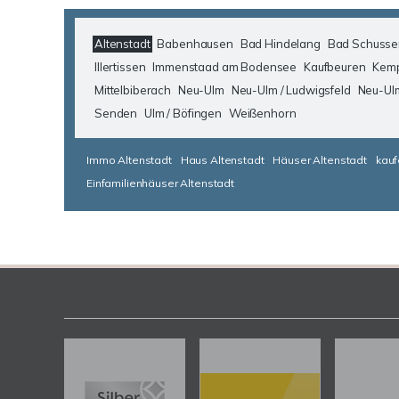
Altenstadt
Babenhausen
Bad Hindelang
Bad Schusse
Illertissen
Immenstaad am Bodensee
Kaufbeuren
Kem
Mittelbiberach
Neu-Ulm
Neu-Ulm / Ludwigsfeld
Neu-Ul
Senden
Ulm / Böfingen
Weißenhorn
Immo Altenstadt
Haus Altenstadt
Häuser Altenstadt
kauf
Einfamilienhäuser Altenstadt