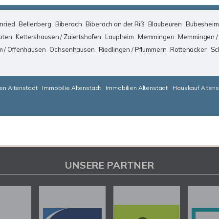
nried
Bellenberg
Biberach
Biberach an der Riß
Blaubeuren
Bubesheim
pten
Kettershausen / Zaiertshofen
Laupheim
Memmingen
Memmingen /
m / Offenhausen
Ochsenhausen
Riedlingen / Pflummern
Rottenacker
Sc
en Altenstadt
Immobilie Altenstadt
Immobilien Altenstadt
Hauskauf Altens
UNSERE PARTNER