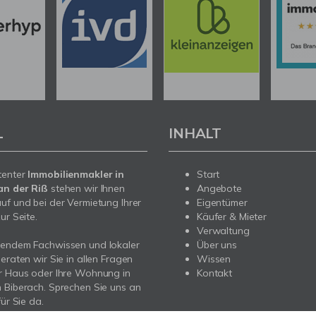
L
INHALT
tenter
Immobilienmakler in
Start
an der Riß
stehen wir Ihnen
Angebote
uf und bei der Vermietung Ihrer
Eigentümer
ur Seite.
Käufer & Mieter
Verwaltung
sendem Fachwissen und lokaler
Über uns
beraten wir Sie in allen Fragen
Wissen
r Haus oder Ihre Wohnung in
Kontakt
 Biberach. Sprechen Sie uns an
für Sie da.