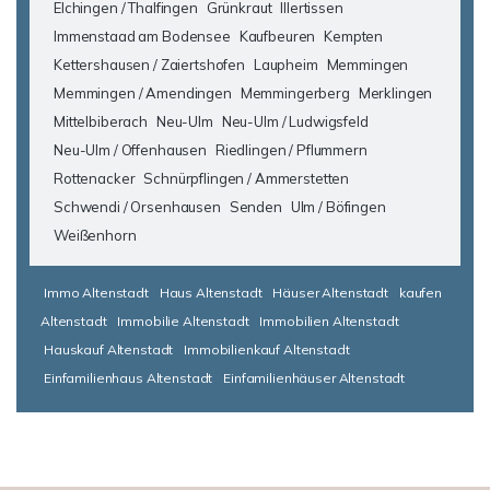
Elchingen / Thalfingen
Grünkraut
Illertissen
Immenstaad am Bodensee
Kaufbeuren
Kempten
Kettershausen / Zaiertshofen
Laupheim
Memmingen
Memmingen / Amendingen
Memmingerberg
Merklingen
Mittelbiberach
Neu-Ulm
Neu-Ulm / Ludwigsfeld
Neu-Ulm / Offenhausen
Riedlingen / Pflummern
Rottenacker
Schnürpflingen / Ammerstetten
Schwendi / Orsenhausen
Senden
Ulm / Böfingen
Weißenhorn
Immo Altenstadt
Haus Altenstadt
Häuser Altenstadt
kaufen
Altenstadt
Immobilie Altenstadt
Immobilien Altenstadt
Hauskauf Altenstadt
Immobilienkauf Altenstadt
Einfamilienhaus Altenstadt
Einfamilienhäuser Altenstadt