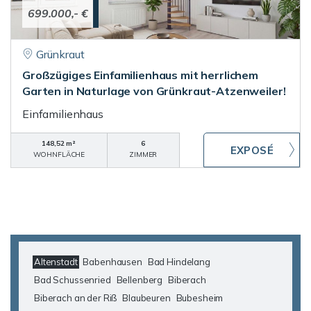
699.000,- €
Grünkraut
Großzügiges Einfamilienhaus mit herrlichem
Garten in Naturlage von Grünkraut-Atzenweiler!
Einfamilienhaus
148,52 m²
6
WOHNFLÄCHE
ZIMMER
Altenstadt
Babenhausen
Bad Hindelang
Bad Schussenried
Bellenberg
Biberach
Biberach an der Riß
Blaubeuren
Bubesheim