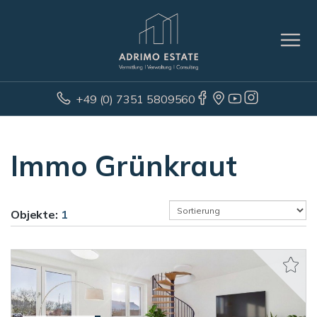
+49 (0) 7351 5809560
Immo Grünkraut
Objekte:
1