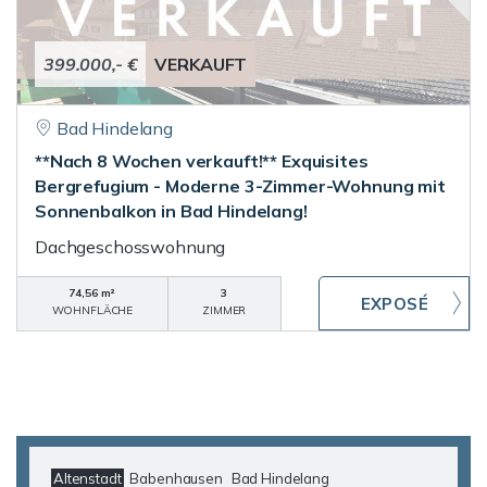
399.000,- €
VERKAUFT
Bad Hindelang
**Nach 8 Wochen verkauft!** Exquisites
Bergrefugium - Moderne 3-Zimmer-Wohnung mit
Sonnenbalkon in Bad Hindelang!
Dachgeschosswohnung
74,56 m²
3
WOHNFLÄCHE
ZIMMER
Altenstadt
Babenhausen
Bad Hindelang