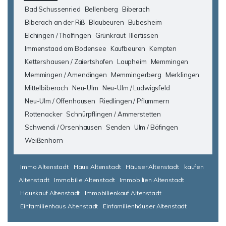
Bad Schussenried
Bellenberg
Biberach
Biberach an der Riß
Blaubeuren
Bubesheim
Elchingen / Thalfingen
Grünkraut
Illertissen
Immenstaad am Bodensee
Kaufbeuren
Kempten
Kettershausen / Zaiertshofen
Laupheim
Memmingen
Memmingen / Amendingen
Memmingerberg
Merklingen
Mittelbiberach
Neu-Ulm
Neu-Ulm / Ludwigsfeld
Neu-Ulm / Offenhausen
Riedlingen / Pflummern
Rottenacker
Schnürpflingen / Ammerstetten
Schwendi / Orsenhausen
Senden
Ulm / Böfingen
Weißenhorn
Immo Altenstadt
Haus Altenstadt
Häuser Altenstadt
kaufen
Altenstadt
Immobilie Altenstadt
Immobilien Altenstadt
Hauskauf Altenstadt
Immobilienkauf Altenstadt
Einfamilienhaus Altenstadt
Einfamilienhäuser Altenstadt