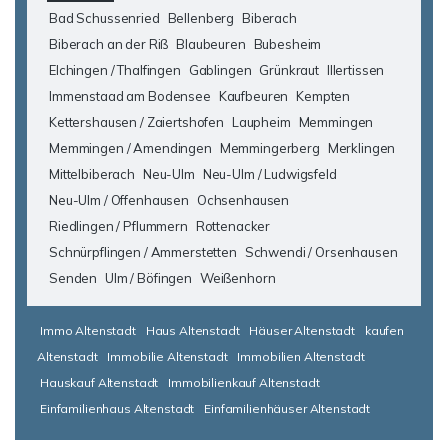
Bad Schussenried
Bellenberg
Biberach
Biberach an der Riß
Blaubeuren
Bubesheim
Elchingen / Thalfingen
Gablingen
Grünkraut
Illertissen
Immenstaad am Bodensee
Kaufbeuren
Kempten
Kettershausen / Zaiertshofen
Laupheim
Memmingen
Memmingen / Amendingen
Memmingerberg
Merklingen
Mittelbiberach
Neu-Ulm
Neu-Ulm / Ludwigsfeld
Neu-Ulm / Offenhausen
Ochsenhausen
Riedlingen / Pflummern
Rottenacker
Schnürpflingen / Ammerstetten
Schwendi / Orsenhausen
Senden
Ulm / Böfingen
Weißenhorn
Immo Altenstadt
Haus Altenstadt
Häuser Altenstadt
kaufen
Altenstadt
Immobilie Altenstadt
Immobilien Altenstadt
Hauskauf Altenstadt
Immobilienkauf Altenstadt
Einfamilienhaus Altenstadt
Einfamilienhäuser Altenstadt