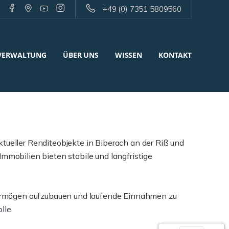
+49 (0) 7351 5809560
VERWALTUNG
ÜBER UNS
WISSEN
KONTAKT
tueller Renditeobjekte in Biberach an der Riß und
obilien bieten stabile und langfristige
, Vermögen aufzubauen und laufende Einnahmen zu
lle.