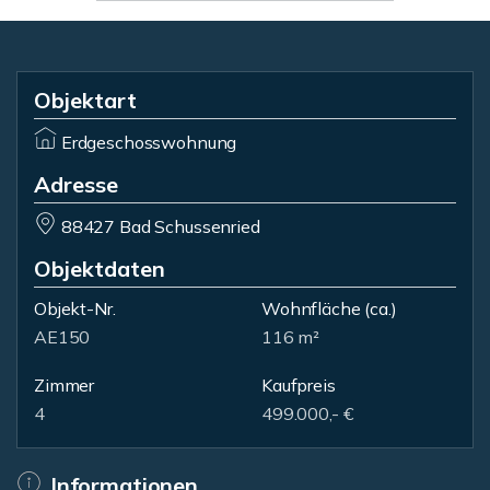
Objektart
Erdgeschosswohnung
Adresse
88427 Bad Schussenried
Objektdaten
Objekt-Nr.
Wohnfläche
(ca.)
AE150
116 m²
Zimmer
Kaufpreis
4
499.000,- €
Informationen