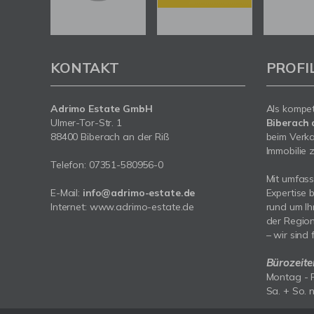
KONTAKT
PROFI
Adrimo Estate GmbH
Als kompe
Ulmer-Tor-Str. 1
Biberach 
88400 Biberach an der Riß
beim Verka
Immobilie z
Telefon:
07351-580956-0
Mit umfas
E-Mail:
info@adrimo-estate.de
Expertise 
Internet:
www.adrimo-estate.de
rund um Ih
der Region
– wir sind 
Bürozeite
Montag - F
Sa. + So. 