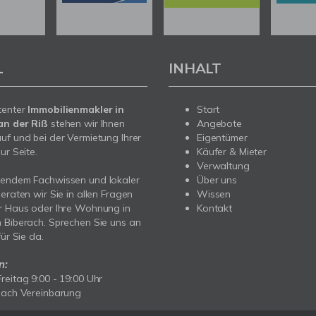
L
INHALT
tenter
Immobilienmakler in
Start
an der Riß
stehen wir Ihnen
Angebote
uf und bei der Vermietung Ihrer
Eigentümer
ur Seite.
Käufer & Mieter
Verwaltung
sendem Fachwissen und lokaler
Über uns
beraten wir Sie in allen Fragen
Wissen
r Haus oder Ihre Wohnung in
Kontakt
 Biberach. Sprechen Sie uns an
für Sie da.
n:
reitag 9:00 - 19:00 Uhr
nach Vereinbarung