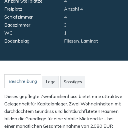
Anzahl Stellplätze
4
Freiplatz
Anzahl 4
Schlafzimmer
4
Badezimmer
3
WC
1
Bodenbelag
Fliesen, Laminat
Beschreibung
Lage
Sonstiges
Dieses gepflegte Zweifamilienhaus bietet eine attraktive
Gelegenheit für Kapitalanleger. Zwei Wohneinheiten mit
durchdachtem Grundriss und lichtdurchfluteten Räumen
bilden die Grundlage für eine stabile Mietrendite - bei
einer monatlichen Gesamteinnahme von 2.080 EUR.