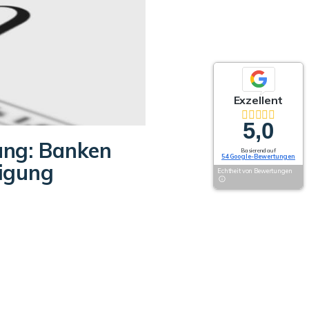
Exzellent
5,0
ung: Banken
Basierend auf
54 Google-Bewertungen
digung
Echtheit von Bewertungen