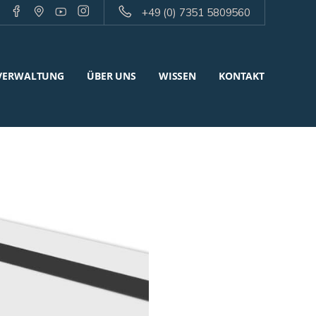
+49 (0) 7351 5809560
VERWALTUNG
ÜBER UNS
WISSEN
KONTAKT