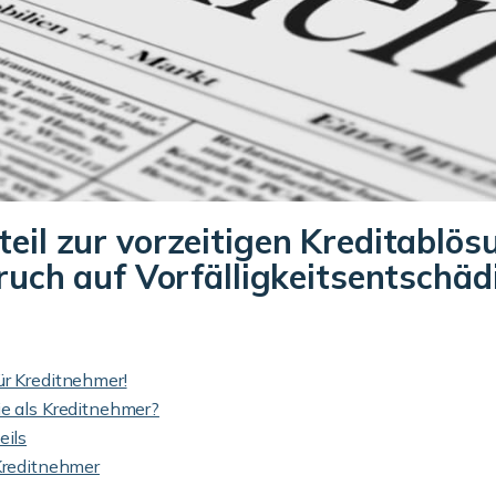
il zur vorzeitigen Kreditablös
ruch auf Vorfälligkeitsentschä
ür Kreditnehmer!
ie als Kreditnehmer?
eils
 Kreditnehmer