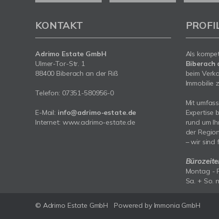
KONTAKT
PROFI
Adrimo Estate GmbH
Als kompe
Ulmer-Tor-Str. 1
Biberach 
88400 Biberach an der Riß
beim Verka
Immobilie z
Telefon:
07351-580956-0
Mit umfas
E-Mail:
info@adrimo-estate.de
Expertise 
Internet:
www.adrimo-estate.de
rund um Ih
der Region
– wir sind 
Bürozeite
Montag - F
Sa. + So. 
© Adrimo Estate GmbH
Powered by Immonia GmbH