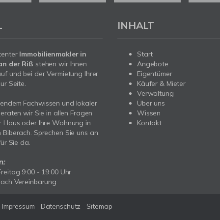
L
INHALT
tenter
Immobilienmakler in
Start
an der Riß
stehen wir Ihnen
Angebote
uf und bei der Vermietung Ihrer
Eigentümer
ur Seite.
Käufer & Mieter
Verwaltung
sendem Fachwissen und lokaler
Über uns
beraten wir Sie in allen Fragen
Wissen
r Haus oder Ihre Wohnung in
Kontakt
 Biberach. Sprechen Sie uns an
für Sie da.
n:
reitag 9:00 - 19:00 Uhr
nach Vereinbarung
Impressum
Datenschutz
Sitemap