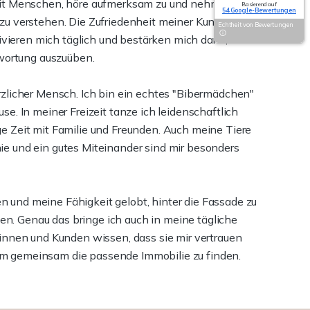
 mit Menschen, höre aufmerksam zu und nehme mir
Basierend auf
54 Google-Bewertungen
 zu verstehen. Die Zufriedenheit meiner Kundinnen
Echtheit von Bewertungen
ieren mich täglich und bestärken mich darin,
wortung auszuüben.
erzlicher Mensch. Ich bin ein echtes "Bibermädchen"
se. In meiner Freizeit tanze ich leidenschaftlich
ge Zeit mit Familie und Freunden. Auch meine Tiere
ie und ein gutes Miteinander sind mir besonders
n und meine Fähigkeit gelobt, hinter die Fassade zu
n. Genau das bringe ich auch in meine tägliche
ndinnen und Kunden wissen, dass sie mir vertrauen
um gemeinsam die passende Immobilie zu finden.