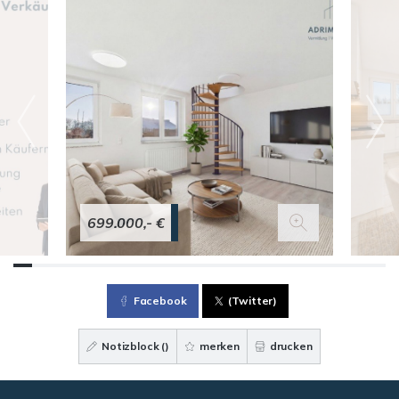
699.000,- €
Facebook
(Twitter)
Notizblock (
)
merken
drucken