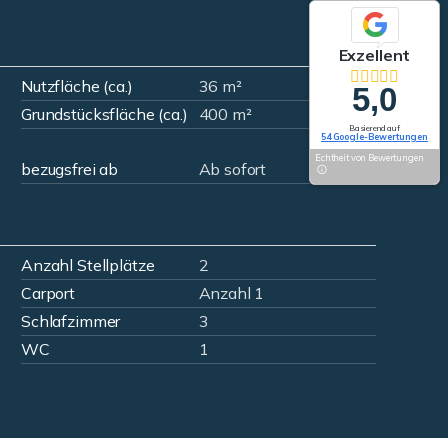
Exzellent
Nutzfläche (ca.)
36 m²
5,0
Grundstücksfläche (ca.)
400 m²
Basierend auf
54 Google-Bewertungen
Echtheit von Bewertungen
bezugsfrei ab
Ab sofort
Anzahl Stellplätze
2
Carport
Anzahl 1
Schlafzimmer
3
WC
1