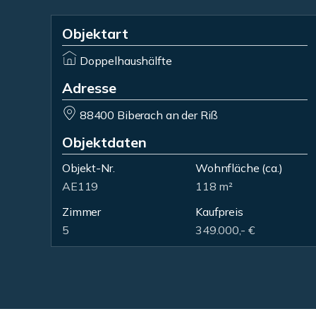
Objektart
Doppelhaushälfte
Adresse
88400 Biberach an der Riß
Objektdaten
Objekt-Nr.
Wohnfläche
(ca.)
AE119
118 m²
Zimmer
Kaufpreis
5
349.000,- €