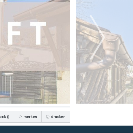
ock (
)
merken
drucken