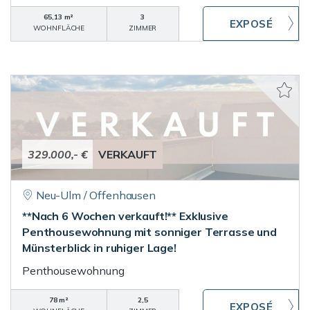
65,13 m²
3
WOHNFLÄCHE
ZIMMER
329.000,- €
VERKAUFT
Neu-Ulm / Offenhausen
**Nach 6 Wochen verkauft!** Exklusive
Penthousewohnung mit sonniger Terrasse und
Münsterblick in ruhiger Lage!
Penthousewohnung
78 m²
2,5