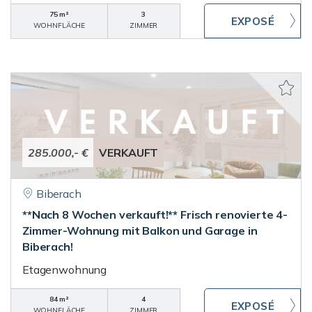
75 m²
3
WOHNFLÄCHE
ZIMMER
285.000,- €
VERKAUFT
Biberach
**Nach 8 Wochen verkauft!** Frisch renovierte 4-
Zimmer-Wohnung mit Balkon und Garage in
Biberach!
Etagenwohnung
84 m²
4
WOHNFLÄCHE
ZIMMER