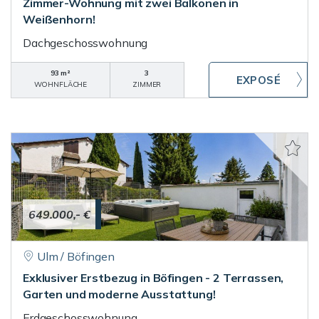
Zimmer-Wohnung mit zwei Balkonen in
Weißenhorn!
Dachgeschosswohnung
93 m²
3
WOHNFLÄCHE
ZIMMER
649.000,- €
Ulm / Böfingen
Exklusiver Erstbezug in Böfingen - 2 Terrassen,
Garten und moderne Ausstattung!
Erdgeschosswohnung