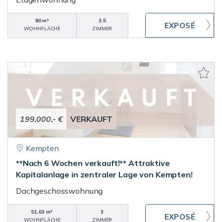
80 m²
3,5
WOHNFLÄCHE
ZIMMER
199.000,- €
VERKAUFT
Kempten
**Nach 6 Wochen verkauft!** Attraktive
Kapitalanlage in zentraler Lage von Kempten!
Dachgeschosswohnung
51,63 m²
3
WOHNFLÄCHE
ZIMMER