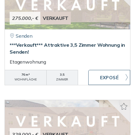
275.000,- €
VERKAUFT
Senden
***Verkauft*** Attraktive 3,5 Zimmer Wohnung in
Senden!
Etagenwohnung
76 m²
3,5
WOHNFLÄCHE
ZIMMER
329.000,- €
VERKAUFT