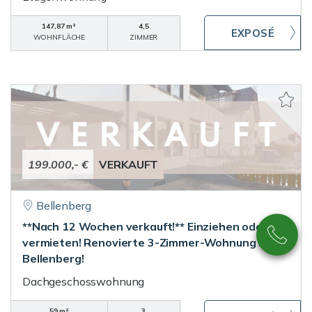
147,87 m²
4,5
WOHNFLÄCHE
ZIMMER
199.000,- €
VERKAUFT
Bellenberg
**Nach 12 Wochen verkauft!** Einziehen oder
vermieten! Renovierte 3-Zimmer-Wohnung in
Bellenberg!
Dachgeschosswohnung
59 m²
3