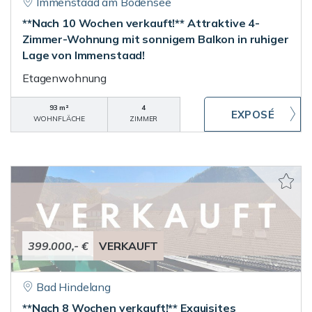
Immenstaad am Bodensee
**Nach 10 Wochen verkauft!** Attraktive 4-
Zimmer-Wohnung mit sonnigem Balkon in ruhiger
Lage von Immenstaad!
Etagenwohnung
93 m²
4
WOHNFLÄCHE
ZIMMER
399.000,- €
VERKAUFT
Bad Hindelang
**Nach 8 Wochen verkauft!** Exquisites