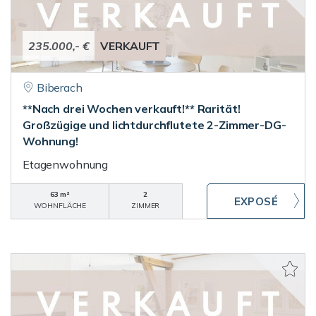
235.000,- €
VERKAUFT
Biberach
**Nach drei Wochen verkauft!** Rarität!
Großzügige und lichtdurchflutete 2-Zimmer-DG-
Wohnung!
Etagenwohnung
63 m²
2
WOHNFLÄCHE
ZIMMER