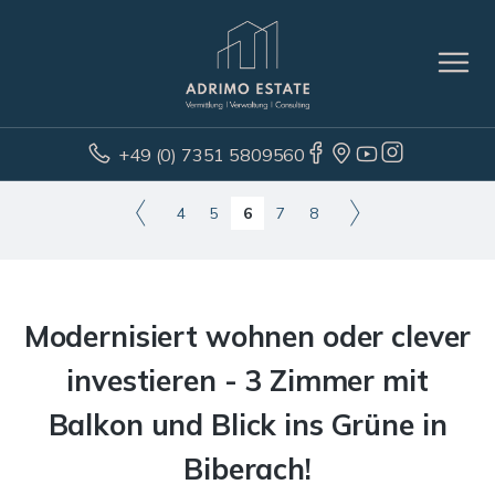
+49 (0) 7351 5809560
4
5
6
7
8
Modernisiert wohnen oder clever
investieren - 3 Zimmer mit
Balkon und Blick ins Grüne in
Biberach!