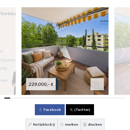
229.000,- €
Facebook
(Twitter)
Notizblock (
)
merken
drucken