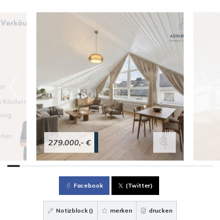
279.000,- €
Facebook
(Twitter)
Notizblock (
)
merken
drucken