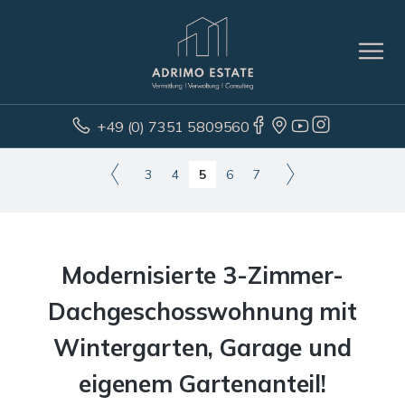
+49 (0) 7351 5809560
3
4
5
6
7
Modernisierte 3-Zimmer-
Dachgeschosswohnung mit
Wintergarten, Garage und
eigenem Gartenanteil!