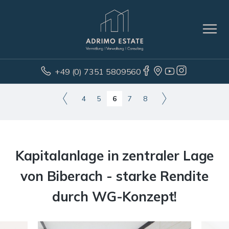
+49 (0) 7351 5809560
4
5
6
7
8
Kapitalanlage in zentraler Lage
von Biberach - starke Rendite
durch WG-Konzept!