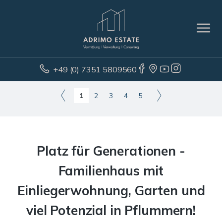
+49 (0) 7351 5809560
1
2
3
4
5
Platz für Generationen -
Familienhaus mit
Einliegerwohnung, Garten und
viel Potenzial in Pflummern!