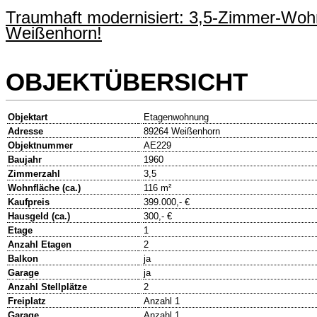
Traumhaft modernisiert: 3,5-Zimmer-Woh
Weißenhorn!
OBJEKTÜBERSICHT
Objektart
Etagenwohnung
Adresse
89264 Weißenhorn
Objektnummer
AE229
Baujahr
1960
Zimmerzahl
3,5
Wohnfläche (ca.)
116 m²
Kaufpreis
399.000,- €
Hausgeld (ca.)
300,- €
Etage
1
Anzahl Etagen
2
Balkon
ja
Garage
ja
Anzahl Stellplätze
2
Freiplatz
Anzahl 1
Garage
Anzahl 1